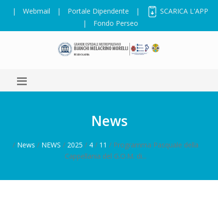
|
Webmail
|
Portale Dipendente
|
SCARICA L'APP
|
Fondo Perseo
News
/
News
/
NEWS
/
2025
/
4
/
11
/ Programma Pasquale della
Cappellania del G.O.M. di...