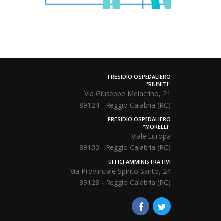
PRESIDIO OSPEDALIERO
"RIUNITI"
Via Giuseppe Melacrino, 21
89124 - Reggio Calabria (RC)
PRESIDIO OSPEDALIERO
"MORELLI"
Viale Europa
89133 - Reggio Calabria (RC)
UFFICI AMMINISTRATIVI
Via Provinciale Spirito Santo, 24
89128 - Reggio Calabria (RC)