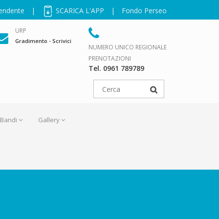
pendente
|
SCARICA L'APP
|
Fondo Perseo
URP
Gradimento - Scrivici
NUMERO UNICO REGIONALE
PRENOTAZIONI
Tel. 0961 789789
Bandi
Gallery