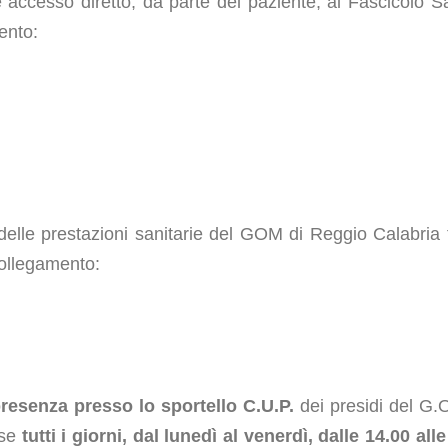
te accesso diretto, da parte del paziente, al Fascicolo Sa
ento:
 delle prestazioni sanitarie del GOM di Reggio Calabria 
collegamento:
presenza presso lo sportello C.U.P.
dei presidi del G.O
sse
tutti i giorni, dal lunedì al venerdì, dalle 14.00 alle