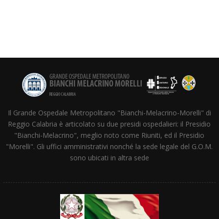
Il Grande Ospedale Metropolitano "Bianchi-Melacrino-Morelli" di
Reggio Calabria è articolato su due presidi ospedalieri: il Presidio
"Bianchi-Melacrino", meglio noto come Riuniti, ed il Presidio
"Morelli". Gli uffici amministrativi nonché la sede legale del G.O.M.
sono ubicati in altra sede