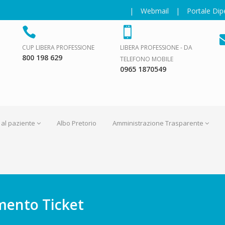
|
Webmail
|
Portale Di
CUP LIBERA PROFESSIONE
LIBERA PROFESSIONE - DA
800 198 629
TELEFONO MOBILE
0965 1870549
 al paziente
Albo Pretorio
Amministrazione Trasparente
mento Ticket