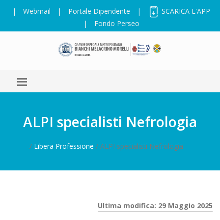
|
Webmail
|
Portale Dipendente
|
SCARICA L'APP
|
Fondo Perseo
ALPI specialisti Nefrologia
/
Libera Professione
/ ALPI specialisti Nefrologia
Ultima modifica: 29 Maggio 2025