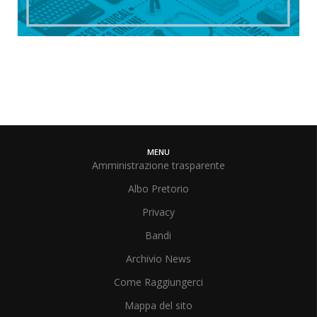
MENU
Amministrazione trasparente
Albo Pretorio
Privacy
Bandi
Archivio News
Come Raggiungerci
Mappa del sito