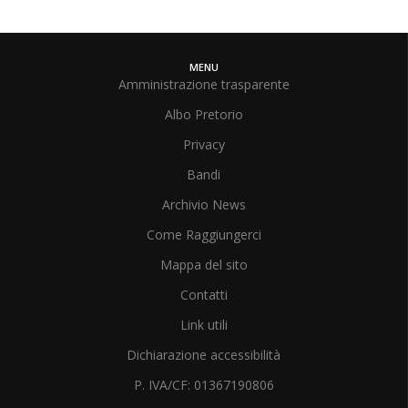
MENU
Amministrazione trasparente
Albo Pretorio
Privacy
Bandi
Archivio News
Come Raggiungerci
Mappa del sito
Contatti
Link utili
Dichiarazione accessibilità
P. IVA/CF: 01367190806