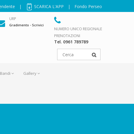
pendente
|
SCARICA L'APP
|
Fondo Perseo
URP
Gradimento - Scrivici
NUMERO UNICO REGIONALE
PRENOTAZIONI
Tel. 0961 789789
Bandi
Gallery