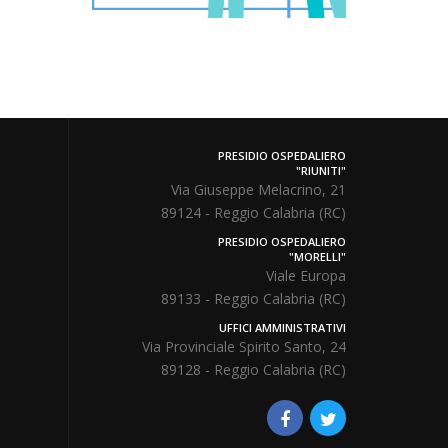
PRESIDIO OSPEDALIERO
"RIUNITI"
Via Giuseppe Melacrino, 21
89124 - Reggio Calabria (RC)
PRESIDIO OSPEDALIERO
"MORELLI"
Viale Europa
89133 - Reggio Calabria (RC)
UFFICI AMMINISTRATIVI
Via Provinciale Spirito Santo, 24
89128 - Reggio Calabria (RC)