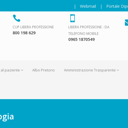
|
Webmail
|
Portale Di
CUP LIBERA PROFESSIONE
LIBERA PROFESSIONE - DA
800 198 629
TELEFONO MOBILE
0965 1870549
 al paziente
Albo Pretorio
Amministrazione Trasparente
ogia