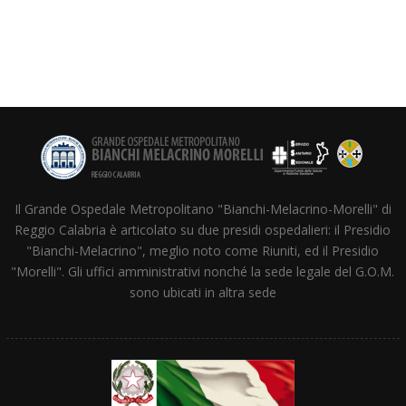
Il Grande Ospedale Metropolitano "Bianchi-Melacrino-Morelli" di
Reggio Calabria è articolato su due presidi ospedalieri: il Presidio
"Bianchi-Melacrino", meglio noto come Riuniti, ed il Presidio
"Morelli". Gli uffici amministrativi nonché la sede legale del G.O.M.
sono ubicati in altra sede