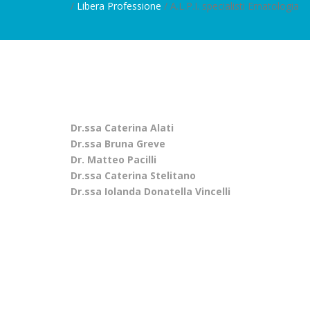
/
Libera Professione
/ A.L.P.I. specialisti Ematologia
Dr.ssa Caterina Alati
Dr.ssa Bruna Greve
Dr. Matteo Pacilli
Dr.ssa Caterina Stelitano
Dr.ssa Iolanda Donatella Vincelli