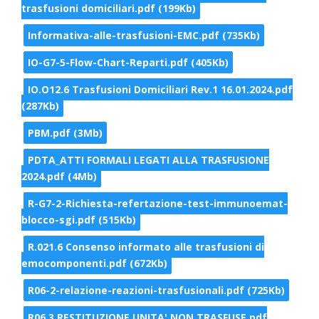
trasfusioni domiciliari.pdf (199Kb)
Informativa-alle-trasfusioni-EMC.pdf (735Kb)
IO-G7-5-Flow-Chart-Reparti.pdf (405Kb)
IO.O12.6 Trasfusioni Domiciliari Rev.1 16.01.2024.pdf
(287Kb)
PBM.pdf (3Mb)
PDTA_ATTI FORMALI LEGATI ALLA TRASFUSIONE
2024.pdf (4Mb)
R-G7-2-Richiesta-refertazione-test-immunoemat-
blocco-sgi.pdf (515Kb)
R.021.6 Consenso informato alle trasfusioni di
emocomponenti.pdf (672Kb)
R06-2-relazione-reazioni-trasfusionali.pdf (725Kb)
R06.3 RESTITUZIONE UNITA' NON TRASFUSE.pdf