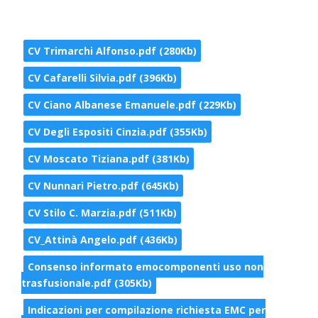
CV Trimarchi Alfonso.pdf (280Kb)
CV Cafarelli Silvia.pdf (396Kb)
CV Ciano Albanese Emanuele.pdf (229Kb)
CV Degli Espositi Cinzia.pdf (355Kb)
CV Moscato Tiziana.pdf (381Kb)
CV Nunnari Pietro.pdf (645Kb)
CV Stilo C. Marzia.pdf (511Kb)
CV_Attinà Angelo.pdf (436Kb)
Consenso informato emocomponenti uso non
trasfusionale.pdf (305Kb)
Indicazioni per compilazione richiesta EMC per