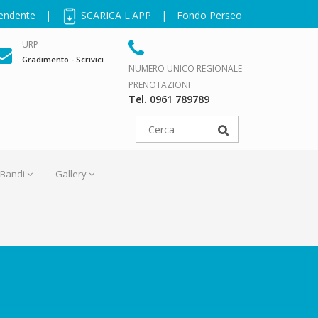
pendente
|
SCARICA L'APP
|
Fondo Perseo
URP
Gradimento - Scrivici
NUMERO UNICO REGIONALE
PRENOTAZIONI
Tel. 0961 789789
Bandi
Gallery