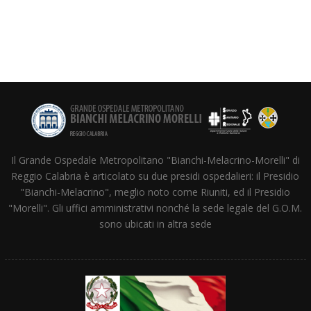
Il Grande Ospedale Metropolitano "Bianchi-Melacrino-Morelli" di
Reggio Calabria è articolato su due presidi ospedalieri: il Presidio
"Bianchi-Melacrino", meglio noto come Riuniti, ed il Presidio
"Morelli". Gli uffici amministrativi nonché la sede legale del G.O.M.
sono ubicati in altra sede