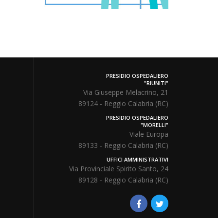
PRESIDIO OSPEDALIERO
"RIUNITI"
Via Giuseppe Melacrino, 21
89124 - Reggio Calabria (RC)
PRESIDIO OSPEDALIERO
"MORELLI"
Viale Europa
89133 - Reggio Calabria (RC)
UFFICI AMMINISTRATIVI
Via Provinciale Spirito Santo, 24
89128 - Reggio Calabria (RC)