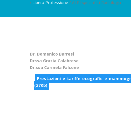
/
Libera Professione
/ ALPI specialisti Radiologia
Dr. Domenico Barresi
Drssa Grazia Calabrese
Dr.ssa Carmela Falcone
Prestazioni-e-tariffe-ecografie-e-mammogr
(27Kb)