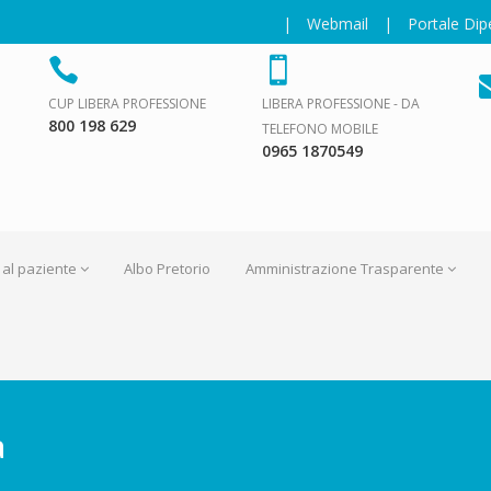
|
Webmail
|
Portale Di
CUP LIBERA PROFESSIONE
LIBERA PROFESSIONE - DA
800 198 629
TELEFONO MOBILE
0965 1870549
 al paziente
Albo Pretorio
Amministrazione Trasparente
a