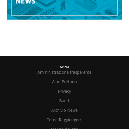
MENU
Amministrazione trasparente
Albo Pretorio
Privacy
Bandi
Archivio News
Come Raggiungerci