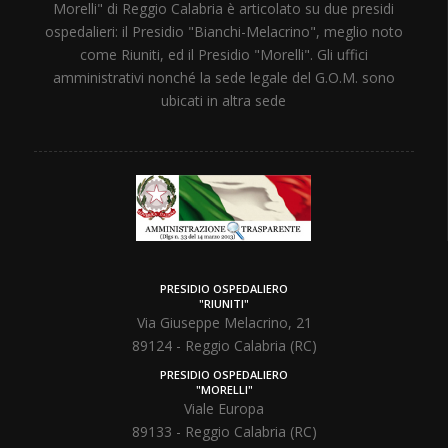
Morelli" di Reggio Calabria è articolato su due presidi
ospedalieri: il Presidio "Bianchi-Melacrino", meglio noto
come Riuniti, ed il Presidio "Morelli". Gli uffici
amministrativi nonché la sede legale del G.O.M. sono
ubicati in altra sede
PRESIDIO OSPEDALIERO
"RIUNITI"
Via Giuseppe Melacrino, 21
89124 - Reggio Calabria (RC)
PRESIDIO OSPEDALIERO
"MORELLI"
Viale Europa
89133 - Reggio Calabria (RC)