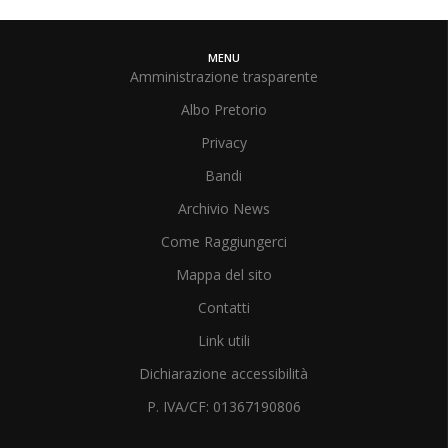
MENU
Amministrazione trasparente
Albo Pretorio
Privacy
Bandi
Archivio News
Come Raggiungerci
Mappa del sito
Contatti
Link utili
Dichiarazione accessibilità
P. IVA/CF: 01367190806