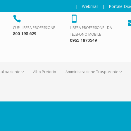
|
Webmail
|
Portale Di
CUP LIBERA PROFESSIONE
LIBERA PROFESSIONE - DA
800 198 629
TELEFONO MOBILE
0965 1870549
 al paziente
Albo Pretorio
Amministrazione Trasparente