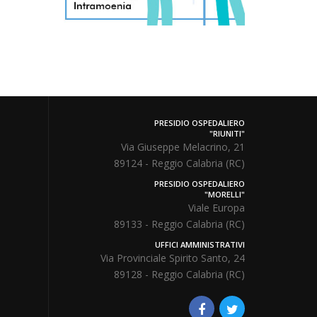
PRESIDIO OSPEDALIERO
"RIUNITI"
Via Giuseppe Melacrino, 21
89124 - Reggio Calabria (RC)
PRESIDIO OSPEDALIERO
"MORELLI"
Viale Europa
89133 - Reggio Calabria (RC)
UFFICI AMMINISTRATIVI
Via Provinciale Spirito Santo, 24
89128 - Reggio Calabria (RC)