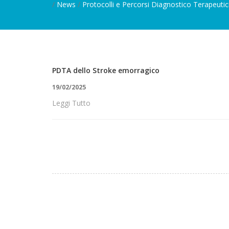
/
News
/
Protocolli e Percorsi Diagnostico Terapeutic
PDTA dello Stroke emorragico
19/02/2025
Leggi Tutto