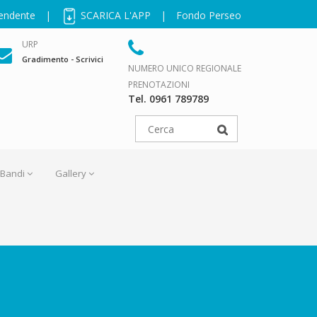
pendente
|
SCARICA L'APP
|
Fondo Perseo
URP
Gradimento - Scrivici
NUMERO UNICO REGIONALE
PRENOTAZIONI
Tel. 0961 789789
Bandi
Gallery