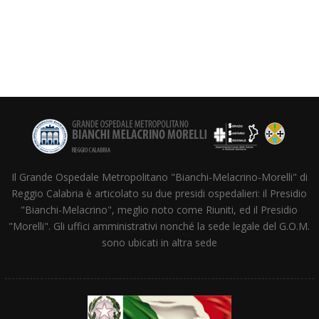
Il Grande Ospedale Metropolitano "Bianchi-Melacrino-Morelli" di
Reggio Calabria è articolato su due presidi ospedalieri: il Presidio
"Bianchi-Melacrino", meglio noto come Riuniti, ed il Presidio
"Morelli". Gli uffici amministrativi nonché la sede legale del G.O.M.
sono ubicati in altra sede