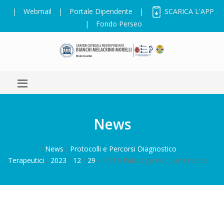
|
Webmail
|
Portale Dipendente
|
SCARICA L'APP
|
Fondo Perseo
News
/
News
/
Protocolli e Percorsi Diagnostico
Terapeutici
/
2023
/
12
/
29
/ PDTA Patologie nodulari tiroidee