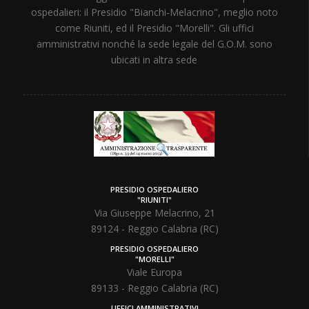
ospedalieri: il Presidio "Bianchi-Melacrino", meglio noto
come Riuniti, ed il Presidio "Morelli". Gli uffici
amministrativi nonché la sede legale del G.O.M. sono
ubicati in altra sede
PRESIDIO OSPEDALIERO
"RIUNITI"
Via Giuseppe Melacrino, 21
89124 - Reggio Calabria (RC)
PRESIDIO OSPEDALIERO
"MORELLI"
Viale Europa
89133 - Reggio Calabria (RC)
UFFICI AMMINISTRATIVI