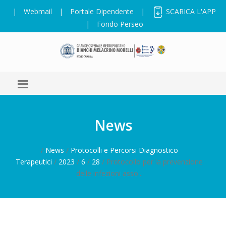
|
Webmail
|
Portale Dipendente
|
SCARICA L'APP
|
Fondo Perseo
News
/
News
/
Protocolli e Percorsi Diagnostico
Terapeutici
/
2023
/
6
/
28
/ Protocollo per la prevenzione
delle infezioni asso...