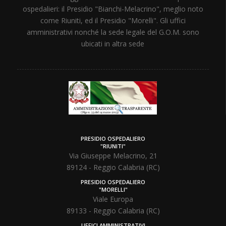
ospedalieri: il Presidio "Bianchi-Melacrino", meglio noto
come Riuniti, ed il Presidio "Morelli". Gli uffici
amministrativi nonché la sede legale del G.O.M. sono
ubicati in altra sede
PRESIDIO OSPEDALIERO
"RIUNITI"
Via Giuseppe Melacrino, 21
89124 - Reggio Calabria (RC)
PRESIDIO OSPEDALIERO
"MORELLI"
Viale Europa
89133 - Reggio Calabria (RC)
UFFICI AMMINISTRATIVI