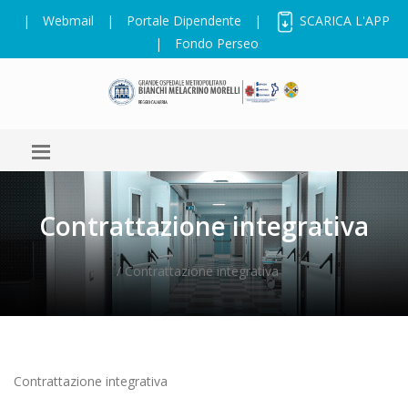
|
Webmail
|
Portale Dipendente
|
SCARICA L'APP
|
Fondo Perseo
Contrattazione integrativa
/ Contrattazione integrativa
Contrattazione integrativa