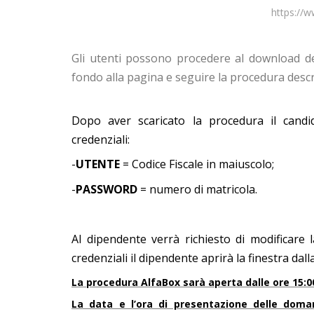
https://w
Gli utenti possono procedere al download de
fondo alla pagina
e seguire la procedura descr
Dopo aver scaricato la procedura il candid
credenziali:
-
UTENTE
= Codice Fiscale in maiuscolo;
-
PASSWORD
= numero di matricola.
Al dipendente verrà richiesto di modificare
credenziali il dipendente aprirà la finestra da
La procedura AlfaBox sarà aperta dalle ore 15:00
La data e l’ora di presentazione delle doma