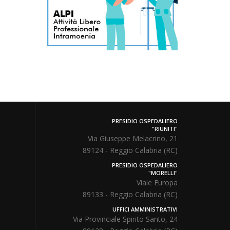
PRESIDIO OSPEDALIERO
"RIUNITI"
Via Giuseppe Melacrino, 21
89124 - Reggio Calabria (RC)
PRESIDIO OSPEDALIERO
"MORELLI"
Viale Europa
89133 - Reggio Calabria (RC)
UFFICI AMMINISTRATIVI
Via Provinciale Spirito Santo, 24