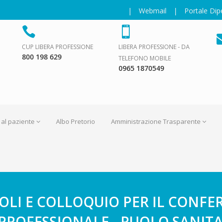
|
Webmail
|
Portale Di
CUP LIBERA PROFESSIONE
LIBERA PROFESSIONE - DA
800 198 629
TELEFONO MOBILE
0965 1870549
 al paziente
Albo Pretorio
Amministrazione Trasparente
TOLI E COLLOQUIO PER IL CONF
PROFESSIONALE - RUOLO SANITAR