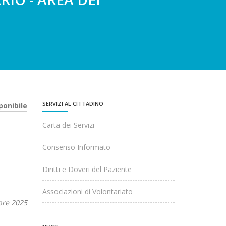
SERVIZI AL CITTADINO
ponibile
Carta dei Servizi
Consenso Informato
Diritti e Doveri del Paziente
Associazioni di Volontariato
bre 2025