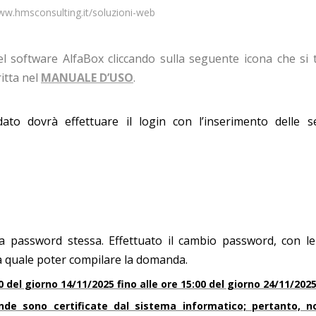
ww.hmsconsulting.it/soluzioni-web
l software AlfaBox cliccando sulla seguente icona che si 
itta nel
MANUALE D’USO
.
ato dovrà effettuare il login con l’inserimento delle s
 la password stessa. Effettuato il cambio password, con l
lla quale poter compilare la domanda.
 del giorno 14/11/2025 fino alle ore 15:00 del giorno 24/11/2025
nde sono certificate dal sistema informatico; pertanto, n