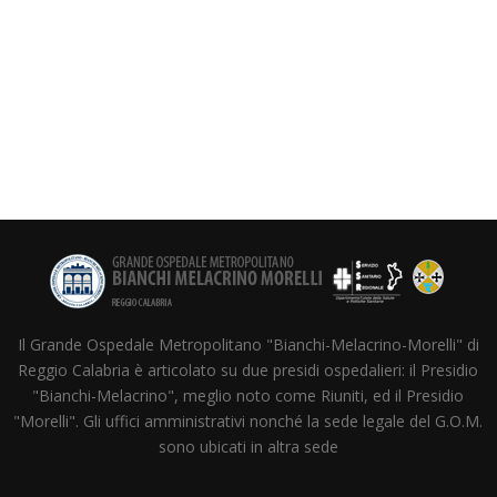
Il Grande Ospedale Metropolitano "Bianchi-Melacrino-Morelli" di
Reggio Calabria è articolato su due presidi ospedalieri: il Presidio
"Bianchi-Melacrino", meglio noto come Riuniti, ed il Presidio
"Morelli". Gli uffici amministrativi nonché la sede legale del G.O.M.
sono ubicati in altra sede