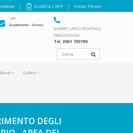
pendente
|
SCARICA L'APP
|
Fondo Perseo
URP
Gradimento - Scrivici
NUMERO UNICO REGIONALE
PRENOTAZIONI
Tel. 0961 789789
Bandi
Gallery
ERIMENTO DEGLI
IO - AREA DEI