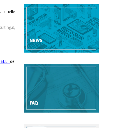
a quelle
ting.it
,
NELLI
del