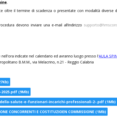
mine
.
 oltre il termine di scadenza o presentate con modalità diverse d
rocedura devono inviare una e-mail all’indirizzo
supporto@hmsconsul
 nell'ora indicate nel calendario ed avranno luogo presso l'
AULA SPI
ropolitano B.M.M., via Melacrino, n.21 - Reggio Calabria
27Kb)
-2025.pdf (9Mb)
ella-salute-e-funzionari-incarichi-professionali-2-.pdf (1Mb)
SSIONE CONCORRENTI E COSTITUZIOEN COMMISSIONE (1Mb)