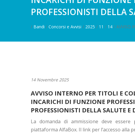
PROFESSIONISTI DELLA S
/
Bandi
/
Concorsi e Avvisi
/
2025
/
11
/
14
/ AVVISO I
14 Novembre 2025
AVVISO INTERNO PER TITOLI E C
INCARICHI DI FUNZIONE PROFESSI
PROFESSIONISTI DELLA SALUTE E 
La domanda di ammissione deve essere pr
piattaforma AlfaBox.
Il
link
per l’accesso alla 