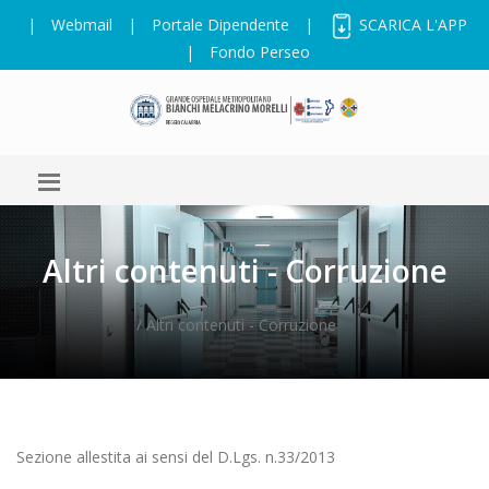
|
Webmail
|
Portale Dipendente
|
SCARICA L'APP
|
Fondo Perseo
Altri contenuti - Corruzione
/ Altri contenuti - Corruzione
Sezione allestita ai sensi del D.Lgs. n.33/2013