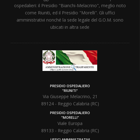
ospedalieri: il Presidio "Bianchi-Melacrino", meglio noto
come Riuniti, ed il Presidio "Morelli". Gli uffici
amministrativi nonché la sede legale del G.O.M. sono
ubicati in altra sede
PRESIDIO OSPEDALIERO
"RIUNITI"
Via Giuseppe Melacrino, 21
89124 - Reggio Calabria (RC)
PRESIDIO OSPEDALIERO
"MORELLI"
Viale Europa
89133 - Reggio Calabria (RC)
UFFICI AMMINISTRATIVI