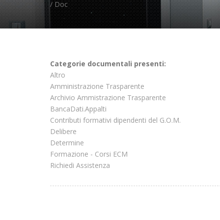
/ Doc
Categorie documentali presenti:
Altro
Amministrazione Trasparente
Archivio Ammistrazione Trasparente
BancaDati.Appalti
Contributi formativi dipendenti del G.O.M.
Delibere
Determine
Formazione - Corsi ECM
Richiedi Assistenza