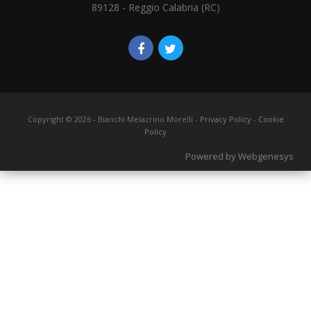
89128 - Reggio Calabria (RC)
Copyright ©
2026
- Bianchi Melacrino Morelli -
Privacy Policy
-
Cookie
Policy
Powered by Webgenesys