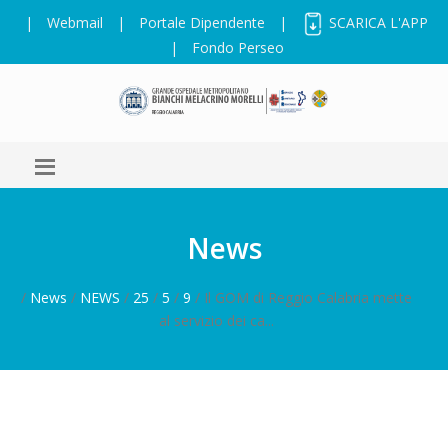
|
Webmail
|
Portale Dipendente
|
SCARICA L'APP
|
Fondo Perseo
News
/
News
/
NEWS
/
25
/
5
/
9
/ Il GOM di Reggio Calabria mette
al servizio dei ca...