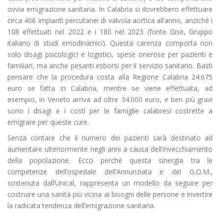
ovvia emigrazione sanitaria. In Calabria si dovrebbero effettuare
circa 406 impianti percutanei di valvola aortica all’anno, anziché i
108 effettuati nel 2022 e i 180 nel 2023 (fonte Gise, Gruppo
italiano di studi emodinamici). Questa carenza comporta non
solo disagi psicologici e logistici, spese onerose per pazienti e
familiari, ma anche pesanti esborsi per il servizio sanitario. Basti
pensare che la procedura costa alla Regione Calabria 24.675
euro se fatta in Calabria, mentre se viene effettuata, ad
esempio, in Veneto arriva ad oltre 34.000 euro, e ben più gravi
sono i disagi e i costi per le famiglie calabresi costrette a
emigrare per queste cure.
Senza contare che il numero dei pazienti sarà destinato ad
aumentare ulteriormente negli anni a causa dell’invecchiamento
della popolazione. Ecco perché questa sinergia tra le
competenze dell’ospedale dell’Annunziata e del G.O.M.,
sostenuta dall’Unical, rappresenta un modello da seguire per
costruire una sanità più vicina ai bisogni delle persone e invertire
la radicata tendenza dell’emigrazione sanitaria.