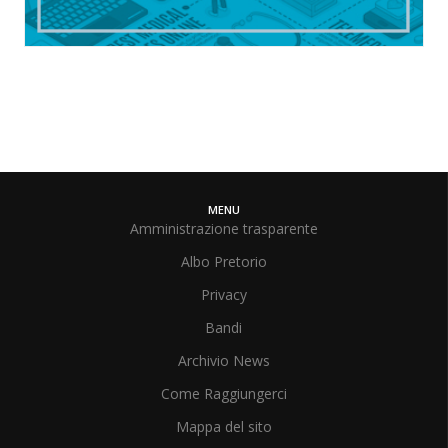
MENU
Amministrazione trasparente
Albo Pretorio
Privacy
Bandi
Archivio News
Come Raggiungerci
Mappa del sito