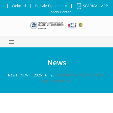
|
Webmail
|
Portale Dipendente
|
SCARICA L'APP
|
Fondo Perseo
News
/
News
/
NEWS
/
2026
/
6
/
26
/ Nascita speciale al G.O.M. di
Reggio Calabria: tri...