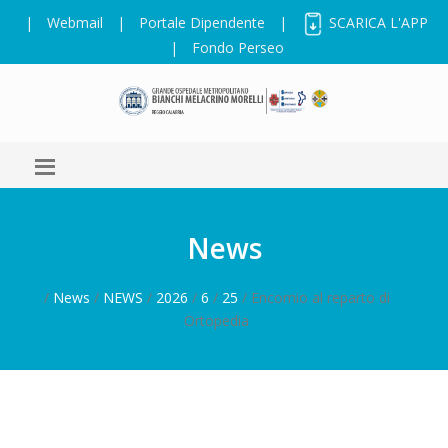
|
Webmail
|
Portale Dipendente
|
SCARICA L'APP
|
Fondo Perseo
News
/
News
/
NEWS
/
2026
/
6
/
25
/ Encomio al reparto di
Ortopedia