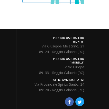
PRESIDIO OSPEDALIERO
"RIUNITI"
Via Giuseppe Melacrino, 21
89124 - Reggio Calabria (RC)
PRESIDIO OSPEDALIERO
"MORELLI"
Viale Europa
89133 - Reggio Calabria (RC)
UFFICI AMMINISTRATIVI
Via Provinciale Spirito Santo, 24
89128 - Reggio Calabria (RC)