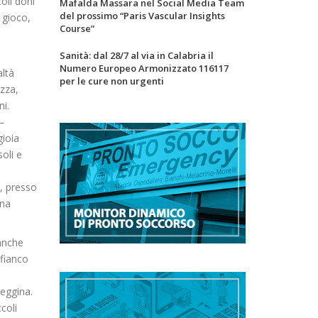
oli doni
Mafalda Massara nel Social Media Team
del prossimo “Paris Vascular Insights
 gioco,
Course”
Sanità: dal 28/7 al via in Calabria il
Numero Europeo Armonizzato 116117
altà
per le cure non urgenti
ezza,
ni.
–
gioia
oli e
, presso
una
anche
 fianco
reggina.
coli