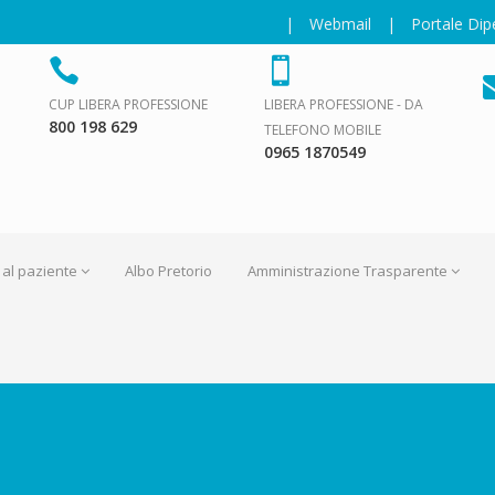
|
Webmail
|
Portale Di
CUP LIBERA PROFESSIONE
LIBERA PROFESSIONE - DA
800 198 629
TELEFONO MOBILE
0965 1870549
 al paziente
Albo Pretorio
Amministrazione Trasparente