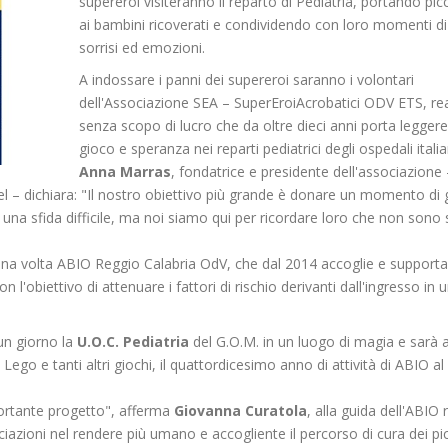
supereroi visiteranno il reparto di Pediatria, portando picc
ai bambini ricoverati e condividendo con loro momenti di
sorrisi ed emozioni.
A indossare i panni dei supereroi saranno i volontari
dell'Associazione SEA – SuperEroiAcrobatici ODV ETS, re
senza scopo di lucro che da oltre dieci anni porta legger
gioco e speranza nei reparti pediatrici degli ospedali italia
Anna Marras
, fondatrice e presidente dell'associazione 
el – dichiara: "Il nostro obiettivo più grande è donare un momento di 
è una sfida difficile, ma noi siamo qui per ricordare loro che non sono s
 una volta ABIO Reggio Calabria OdV, che dal 2014 accoglie e supporta
n l'obiettivo di attenuare i fattori di rischio derivanti dall'ingresso in 
 un giorno la
U.O.C. Pediatria
del G.O.M. in un luogo di magia e sarà 
 Lego e tanti altri giochi, il quattordicesimo anno di attività di ABIO al
mportante progetto", afferma
Giovanna Curatola
, alla guida dell'ABIO 
ciazioni nel rendere più umano e accogliente il percorso di cura dei pic