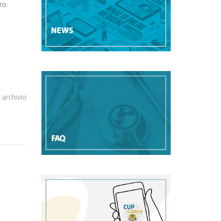
oro
 archivio