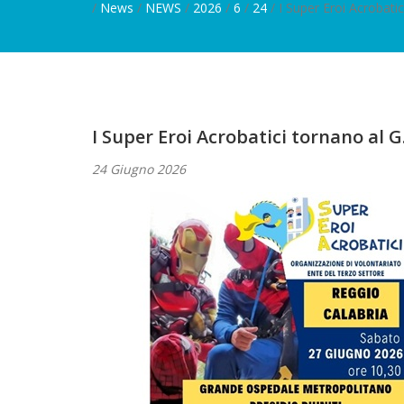
/
News
/
NEWS
/
2026
/
6
/
24
/ I Super Eroi Acrobatici
I Super Eroi Acrobatici tornano al G.
24 Giugno 2026