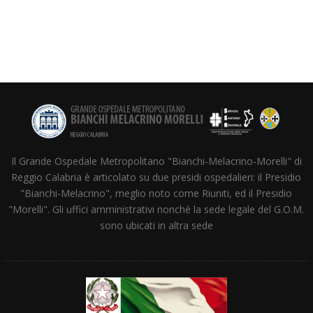
Il Grande Ospedale Metropolitano "Bianchi-Melacrino-Morelli" di
Reggio Calabria è articolato su due presidi ospedalieri: il Presidio
"Bianchi-Melacrino", meglio noto come Riuniti, ed il Presidio
"Morelli". Gli uffici amministrativi nonché la sede legale del G.O.M.
sono ubicati in altra sede