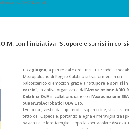
 tornano al G.O.M. con l’...
O.M. con l’iniziativa "Stupore e sorrisi in corsi
Il
27 giugno
, a partire dalle ore 10:30, il Grande Ospedal
Metropolitano di Reggio Calabria si trasformerà in un
palcoscenico di emozioni grazie a
"Stupore e sorrisi in
corsia"
, iniziativa organizzata dall'
Associazione ABIO 
Calabria OdV
in collaborazione con l'
Associazione SEA
SuperEroiAcrobatici ODV ETS
.
I volontari, vestiti da supereroi e supereroine, si calerann
tetto dell'Ospedale, portando allegria e meraviglia tra i pi
pazienti e le loro famiglie. Dopo la spettacolare discesa, i