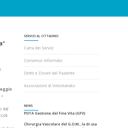
SERVIZI AL CITTADINO
a"
Carta dei Servizi
Consenso Informato
e
Diritti e Doveri del Paziente
Associazioni di Volontariato
Reggio
 –
NEWS
o dal
PDTA Gestione del Fine Vita (GFV)
ccoli
Chirurgia Vascolare del G.O.M., la dr.ssa