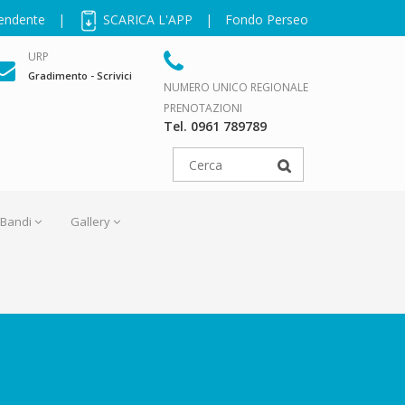
pendente
|
SCARICA L'APP
|
Fondo Perseo
URP
Gradimento - Scrivici
NUMERO UNICO REGIONALE
PRENOTAZIONI
Tel. 0961 789789
Bandi
Gallery