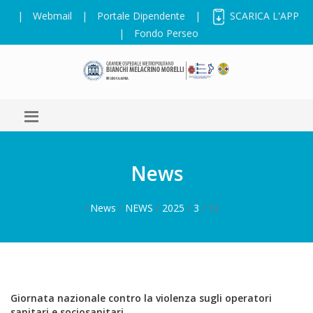
|
Webmail
|
Portale Dipendente
|
SCARICA L'APP
|
Fondo Perseo
News
/
News
/
NEWS
/
2025
/
3
/ 12
Giornata nazionale contro la violenza sugli operatori
sanitari e sociosanitari