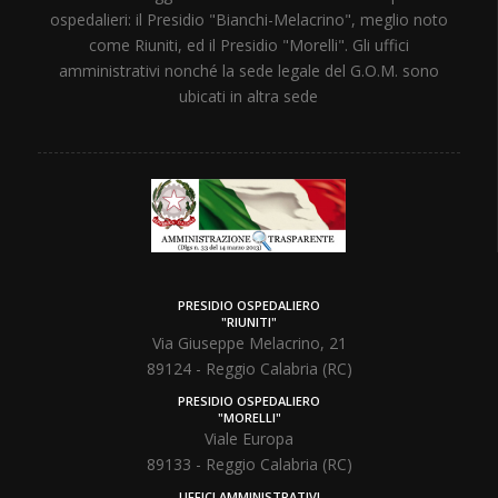
ospedalieri: il Presidio "Bianchi-Melacrino", meglio noto
come Riuniti, ed il Presidio "Morelli". Gli uffici
amministrativi nonché la sede legale del G.O.M. sono
ubicati in altra sede
PRESIDIO OSPEDALIERO
"RIUNITI"
Via Giuseppe Melacrino, 21
89124 - Reggio Calabria (RC)
PRESIDIO OSPEDALIERO
"MORELLI"
Viale Europa
89133 - Reggio Calabria (RC)
UFFICI AMMINISTRATIVI