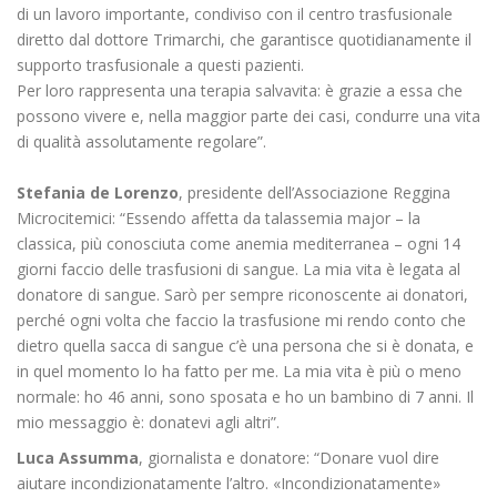
di un lavoro importante, condiviso con il centro trasfusionale
diretto dal dottore Trimarchi, che garantisce quotidianamente il
supporto trasfusionale a questi pazienti.
Per loro rappresenta una terapia salvavita: è grazie a essa che
possono vivere e, nella maggior parte dei casi, condurre una vita
di qualità assolutamente regolare”.
Stefania de Lorenzo
, presidente dell’Associazione Reggina
Microcitemici: “Essendo affetta da talassemia major – la
classica, più conosciuta come anemia mediterranea – ogni 14
giorni faccio delle trasfusioni di sangue. La mia vita è legata al
donatore di sangue. Sarò per sempre riconoscente ai donatori,
perché ogni volta che faccio la trasfusione mi rendo conto che
dietro quella sacca di sangue c’è una persona che si è donata, e
in quel momento lo ha fatto per me. La mia vita è più o meno
normale: ho 46 anni, sono sposata e ho un bambino di 7 anni. Il
mio messaggio è: donatevi agli altri”.
Luca Assumma
, giornalista e donatore: “Donare vuol dire
aiutare incondizionatamente l’altro. «Incondizionatamente»