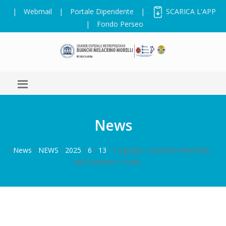
|
Webmail
|
Portale Dipendente
|
SCARICA L'APP
|
Fondo Perseo
News
/
News
/
NEWS
/
2025
/
6
/
13
/ 14 giugno, Giornata Mondiale
del Donatore. Il valo...