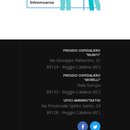
PRESIDIO OSPEDALIERO
"RIUNITI"
Via Giuseppe Melacrino, 21
89124 - Reggio Calabria (RC)
PRESIDIO OSPEDALIERO
"MORELLI"
Viale Europa
89133 - Reggio Calabria (RC)
UFFICI AMMINISTRATIVI
Via Provinciale Spirito Santo, 24
89128 - Reggio Calabria (RC)