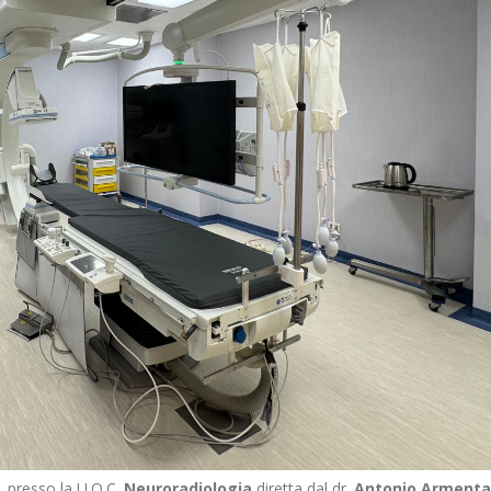
 presso la U.O.C.
Neuroradiologia
diretta dal dr.
Antonio Arment