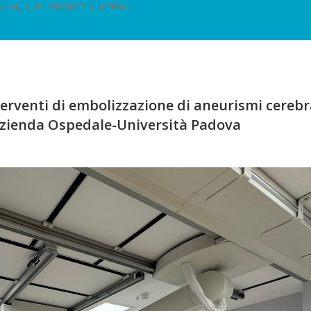
.M., due interventi di embo...
erventi di embolizzazione di aneurismi cerebr
l’Azienda Ospedale-Università Padova