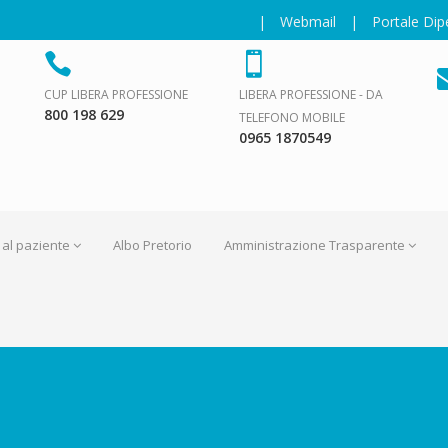
|
Webmail
|
Portale Di
CUP LIBERA PROFESSIONE
LIBERA PROFESSIONE - DA
800 198 629
TELEFONO MOBILE
0965 1870549
 al paziente
Albo Pretorio
Amministrazione Trasparente