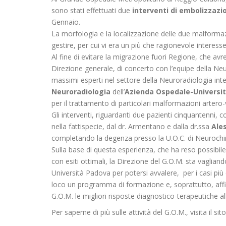
sono stati effettuati due
interventi di
embolizzazio
Gennaio.
La morfologia e la localizzazione delle due malformazi
gestire, per cui vi era un più che ragionevole interesse
Al fine di evitare la migrazione fuori Regione, che avre
Direzione generale, di concerto con l’equipe della Neu
massimi esperti nel settore della Neuroradiologia inter
Neuroradiologia
dell’
Azienda Ospedale-Universi
per il trattamento di particolari malformazioni artero
Gli interventi, riguardanti due pazienti cinquantenni,
nella fattispecie, dal dr. Armentano e dalla dr.ssa
Ale
completando la degenza presso la U.O.C. di Neurochiru
Sulla base di questa esperienza, che ha reso possibile
con esiti ottimali, la Direzione del G.O.M. sta vaglia
Università Padova per potersi avvalere, per i casi più c
loco un programma di formazione e, soprattutto, affinc
G.O.M. le migliori risposte diagnostico-terapeutiche a
Per saperne di più sulle attività del G.O.M., visita il 