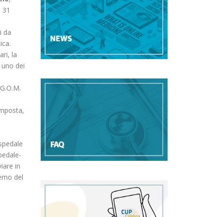
ì 31
i da
ica.
ri, la
i uno dei
l G.O.M.
omposta,
Ospedale
pedale-
iare in
erno del