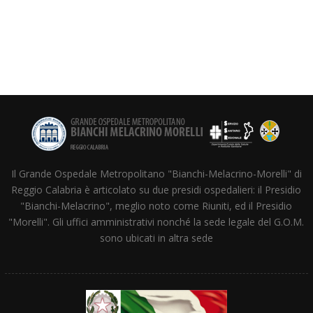
Il Grande Ospedale Metropolitano "Bianchi-Melacrino-Morelli" di
Reggio Calabria è articolato su due presidi ospedalieri: il Presidio
"Bianchi-Melacrino", meglio noto come Riuniti, ed il Presidio
"Morelli". Gli uffici amministrativi nonché la sede legale del G.O.M.
sono ubicati in altra sede