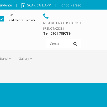
pendente
|
SCARICA L'APP
|
Fondo Perseo
URP
Gradimento - Scrivici
NUMERO UNICO REGIONALE
PRENOTAZIONI
Tel. 0961 789789
Bandi
Gallery