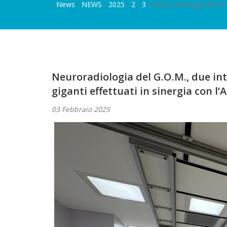
/
News
/
NEWS
/
2025
/
2
/
3
/ Neuroradiologia del G.O
Neuroradiologia del G.O.M., due int
giganti effettuati in sinergia con 
03 Febbraio 2025