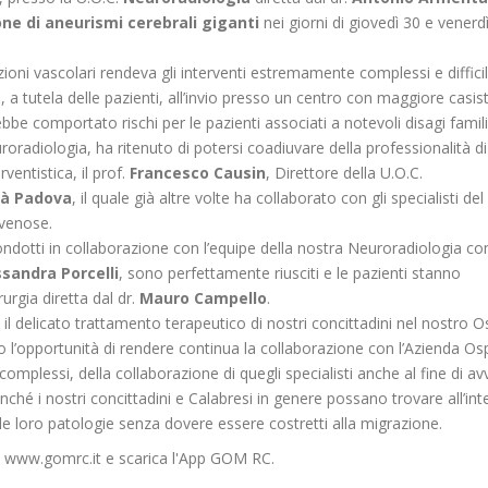
ne di aneurismi cerebrali giganti
nei giorni di giovedì 30 e venerd
oni vascolari rendeva gli interventi estremamente complessi e difficil
, a tutela delle pazienti, all’invio presso un centro con maggiore casist
bbe comportato rischi per le pazienti associati a notevoli disagi familia
roradiologia, ha ritenuto di potersi coadiuvare della professionalità d
ventistica, il prof.
Francesco Causin
, Direttore della U.O.C.
tà Padova
, il quale già altre volte ha collaborato con gli specialisti de
-venose.
 condotti in collaborazione con l’equipe della nostra Neuroradiologia c
ssandra Porcelli
, sono perfettamente riusciti e le pazienti stanno
rgia diretta dal dr.
Mauro Campello
.
 il delicato trattamento terapeutico di nostri concittadini nel nostro 
ndo l’opportunità di rendere continua la collaborazione con l’Azienda Os
omplessi, della collaborazione di quegli specialisti anche al fine di avv
hé i nostri concittadini e Calabresi in genere possano trovare all’int
lle loro patologie senza dovere essere costretti alla migrazione.
sito www.gomrc.it e scarica l'App GOM RC.